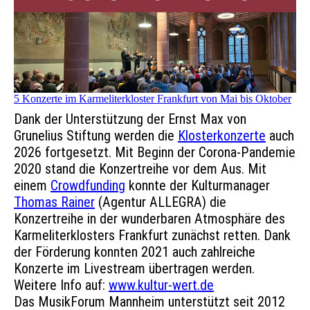
5 Konzerte im Karmeliterkloster Frankfurt von Mai bis Oktober
Dank der Unterstützung der Ernst Max von
Grunelius Stiftung werden die
Klosterkonzerte
auch
2026 fortgesetzt. Mit Beginn der Corona-Pandemie
2020 stand die Konzertreihe vor dem Aus. Mit
einem
Crowdfunding
konnte der Kulturmanager
Thomas Rainer
(Agentur ALLEGRA) die
Konzertreihe in der wunderbaren Atmosphäre des
Karmeliterklosters Frankfurt zunächst retten. Dank
der Förderung konnten 2021 auch zahlreiche
Konzerte im Livestream übertragen werden.
Weitere Info auf:
www.kultur-wert.de
Das MusikForum Mannheim unterstützt seit 2012