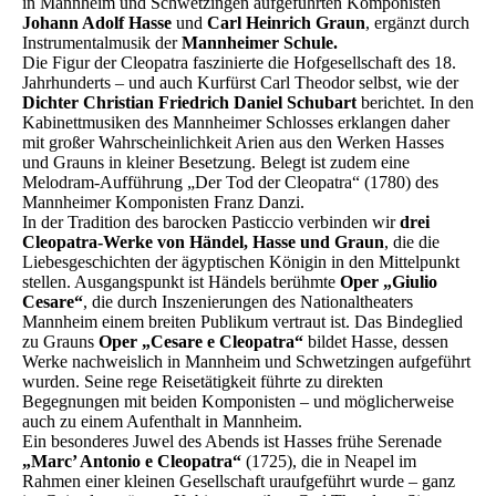
in Mannheim und Schwetzingen aufgeführten Komponisten
Johann Adolf Hasse
und
Carl Heinrich Graun
, ergänzt durch
Instrumentalmusik der
Mannheimer Schule.
Die Figur der Cleopatra faszinierte die Hofgesellschaft des 18.
Jahrhunderts – und auch Kurfürst Carl Theodor selbst, wie der
Dichter Christian Friedrich Daniel Schubart
berichtet. In den
Kabinettmusiken des Mannheimer Schlosses erklangen daher
mit großer Wahrscheinlichkeit Arien aus den Werken Hasses
und Grauns in kleiner Besetzung. Belegt ist zudem eine
Melodram-Aufführung „Der Tod der Cleopatra“ (1780) des
Mannheimer Komponisten Franz Danzi.
In der Tradition des barocken Pasticcio verbinden wir
drei
Cleopatra-Werke von Händel, Hasse und Graun
, die die
Liebesgeschichten der ägyptischen Königin in den Mittelpunkt
stellen. Ausgangspunkt ist Händels berühmte
Oper „Giulio
Cesare“
, die durch Inszenierungen des Nationaltheaters
Mannheim einem breiten Publikum vertraut ist. Das Bindeglied
zu Grauns
Oper „Cesare e Cleopatra“
bildet Hasse, dessen
Werke nachweislich in Mannheim und Schwetzingen aufgeführt
wurden. Seine rege Reisetätigkeit führte zu direkten
Begegnungen mit beiden Komponisten – und möglicherweise
auch zu einem Aufenthalt in Mannheim.
Ein besonderes Juwel des Abends ist Hasses frühe Serenade
„Marc’ Antonio e Cleopatra“
(1725), die in Neapel im
Rahmen einer kleinen Gesellschaft uraufgeführt wurde – ganz