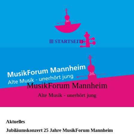
STARTSEITE
MusikForum Mannheim
Alte Musik - unerhört jung
Aktuelles
Jubiläumskonzert 25 Jahre MusikForum Mannheim