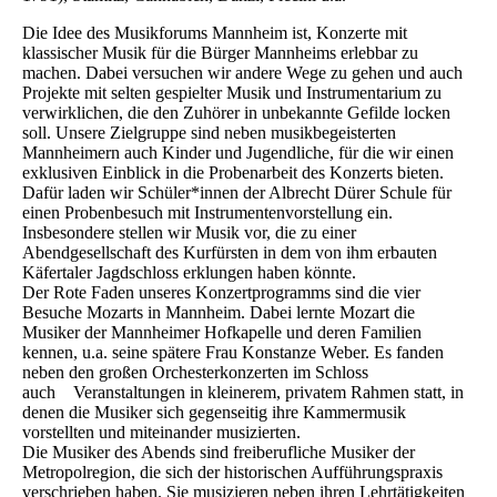
Die Idee des Musikforums Mannheim ist, Konzerte mit
klassischer Musik für die Bürger Mannheims erlebbar zu
machen. Dabei versuchen wir andere Wege zu gehen und auch
Projekte mit selten gespielter Musik und Instrumentarium zu
verwirklichen, die den Zuhörer in unbekannte Gefilde locken
soll. Unsere Zielgruppe sind neben musikbegeisterten
Mannheimern auch Kinder und Jugendliche, für die wir einen
exklusiven Einblick in die Probenarbeit des Konzerts bieten.
Dafür laden wir Schüler*innen der Albrecht Dürer Schule für
einen Probenbesuch mit Instrumentenvorstellung ein.
Insbesondere stellen wir Musik vor, die zu einer
Abendgesellschaft des Kurfürsten in dem von ihm erbauten
Käfertaler Jagdschloss erklungen haben könnte.
Der Rote Faden unseres Konzertprogramms sind die vier
Besuche Mozarts in Mannheim. Dabei lernte Mozart die
Musiker der Mannheimer Hofkapelle und deren Familien
kennen, u.a. seine spätere Frau Konstanze Weber. Es fanden
neben den großen Orchesterkonzerten im Schloss
auch Veranstaltungen in kleinerem, privatem Rahmen statt, in
denen die Musiker sich gegenseitig ihre Kammermusik
vorstellten und miteinander musizierten.
Die Musiker des Abends sind freiberufliche Musiker der
Metropolregion, die sich der historischen Aufführungspraxis
verschrieben haben. Sie musizieren neben ihren Lehrtätigkeiten