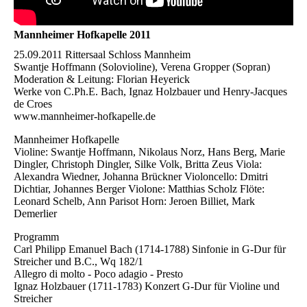
Mannheimer Hofkapelle 2011
25.09.2011 Rittersaal Schloss Mannheim
Swantje Hoffmann (Solovioline), Verena Gropper (Sopran)
Moderation & Leitung: Florian Heyerick
Werke von C.Ph.E. Bach, Ignaz Holzbauer und Henry-Jacques
de Croes
www.mannheimer-hofkapelle.de
Mannheimer Hofkapelle
Violine: Swantje Hoffmann, Nikolaus Norz, Hans Berg, Marie
Dingler, Christoph Dingler, Silke Volk, Britta Zeus Viola:
Alexandra Wiedner, Johanna Brückner Violoncello: Dmitri
Dichtiar, Johannes Berger Violone: Matthias Scholz Flöte:
Leonard Schelb, Ann Parisot Horn: Jeroen Billiet, Mark
Demerlier
Programm
Carl Philipp Emanuel Bach (1714-1788) Sinfonie in G-Dur für
Streicher und B.C., Wq 182/1
Allegro di molto - Poco adagio - Presto
Ignaz Holzbauer (1711-1783) Konzert G-Dur für Violine und
Streicher