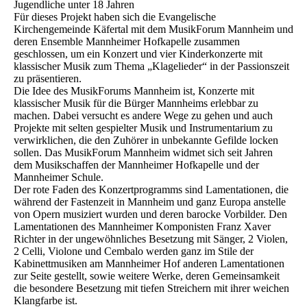
Jugendliche unter 18 Jahren
Für dieses Projekt haben sich die Evangelische
Kirchengemeinde Käfertal mit dem MusikForum Mannheim und
deren Ensemble Mannheimer Hofkapelle zusammen
geschlossen, um ein Konzert und vier Kinderkonzerte mit
klassischer Musik zum Thema „Klagelieder“ in der Passionszeit
zu präsentieren.
Die Idee des MusikForums Mannheim ist, Konzerte mit
klassischer Musik für die Bürger Mannheims erlebbar zu
machen. Dabei versucht es andere Wege zu gehen und auch
Projekte mit selten gespielter Musik und Instrumentarium zu
verwirklichen, die den Zuhörer in unbekannte Gefilde locken
sollen. Das MusikForum Mannheim widmet sich seit Jahren
dem Musikschaffen der Mannheimer Hofkapelle und der
Mannheimer Schule.
Der rote Faden des Konzertprogramms sind Lamentationen, die
während der Fastenzeit in Mannheim und ganz Europa anstelle
von Opern musiziert wurden und deren barocke Vorbilder. Den
Lamentationen des Mannheimer Komponisten Franz Xaver
Richter in der ungewöhnliches Besetzung mit Sänger, 2 Violen,
2 Celli, Violone und Cembalo werden ganz im Stile der
Kabinettmusiken am Mannheimer Hof anderen Lamentationen
zur Seite gestellt, sowie weitere Werke, deren Gemeinsamkeit
die besondere Besetzung mit tiefen Streichern mit ihrer weichen
Klangfarbe ist.