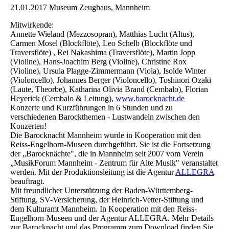
21.01.2017 Museum Zeughaus, Mannheim
Mitwirkende:
Annette Wieland (Mezzosopran), Matthias Lucht (Altus),
Carmen Mosel (Blockflöte), Leo Schelb (Blockflöte und
Traversflöte) , Rei Nakashima (Traversflöte), Martin Jopp
(Violine), Hans-Joachim Berg (Violine), Christine Rox
(Violine), Ursula Plagge-Zimmermann (Viola), Isolde Winter
(Violoncello), Johannes Berger (Violoncello), Toshinori Ozaki
(Laute, Theorbe), Katharina Olivia Brand (Cembalo), Florian
Heyerick (Cembalo & Leitung),
www.barocknacht.de
Konzerte und Kurzführungen in 6 Stunden und zu
verschiedenen Barockthemen - Lustwandeln zwischen den
Konzerten!
Die Barocknacht Mannheim wurde in Kooperation mit den
Reiss-Engelhorn-Museen durchgeführt. Sie ist die Fortsetzung
der „Barocknächte", die in Mannheim seit 2007 vom Verein
„MusikForum Mannheim - Zentrum für Alte Musik" veranstaltet
werden. Mit der Produktionsleitung ist die Agentur
ALLEGRA
beauftragt.
Mit freundlicher Unterstützung der Baden-Württemberg-
Stiftung, SV-Versicherung, der Heinrich-Vetter-Stiftung und
dem Kulturamt Mannheim. In Kooperation mit den Reiss-
Engelhorn-Museen und der Agentur ALLEGRA. Mehr Details
zur Barocknacht und das Programm zum Download finden Sie