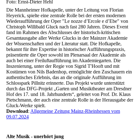
Foto: Ernst-Dieter Hehl
Die Mannheimer Hofkapelle, unter der Leitung von Florian
Heyerick, spielte eine zentrale Rolle bei der ersten modernen
Wiederaufführung der Oper "Le nozze dʼErcole e dʼEbe" von
Christoph Willibald Gluck nach fast 280 Jahren. Dieses Event
fand im Rahmen des Abschlusses der historisch-kritischen
Gesamtausgabe aller Werke Glucks in der Mainzer Akademie
der Wissenschaften und der Literatur statt. Die Hofkapelle,
bekannt für ihre Expertise in historischer Aufführungspraxis,
präsentierte die Oper sowohl im Plenarsaal der Akademie als
auch bei einer Freiluftaufführung im Akademiegarten. Die
Inszenierung, unter der Regie von Sigrid T'Hooft und mit
Kostümen von Nils Badenhop, ermöglichte den Zuschauern ein
authentisches Erlebnis, das an die originale Aufführung im
Schlosspark Pillnitz erinnerte. Das Projekt wurde unterstützt
durch das DFG-Projekt „Garten und Musiktheater am Dresdner
Hof des 17. und 18. Jahrhunderts“, geleitet von Prof. Dr. Klaus
Pietschmann, der auch eine zentrale Rolle in der Herausgabe der
Gluck-Werke spielt.
Download
:
Allgemeine Zeitung Mainz-Rheinhessen vom
09.07.2024
Alte Musik - unerhört jung