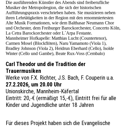
Die ausführenden Künstler des Abends sind freiberufliche
Musiker der Metropolregion, die sich der historischen
Aufführungspraxis verschrieben haben. Sie musizieren neben
ihren Lehrtätigkeiten in der Region mit den renommiertesten
Alte Musik Formationen, wie dem Balthasar Neumann Chor
und Orchester, dem Freiburger Barockorchester, Concerto Köln,
La Cetra Barockorchester oder L´Arpa Festante.
Mannheimer Hofkapelle: Matthias Lucht (Countertenor),
Carmen Mosel (Blockflöten), Naru Yamamoto (Viola 1),
Bradley Johnson (Viola 2), Heidrun Eberhard (Cello), Isolde
Winter (Cello und Gambe), Beate Rux-Voss (Cembalo)
Carl Theodor und die Tradition der
Trauermusiken
Werke von F.X. Richter, J.S. Bach, F. Couperin u.a.
27.2.2026, um 20.00 Uhr
Unionskirche, Mannheim-Käfertal
Eintritt: 20,-€ (ermäßigt 15,-€), Eintritt frei für alle
Kinder und Jugendliche unter 18 Jahren
Für dieses Projekt haben sich die Evangelische